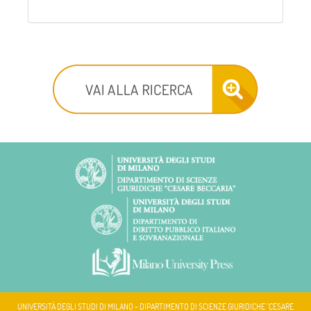
UNIVERSITÀ DEGLI STUDI DI MILANO - DIPARTIMENTO DI SCIENZE GIURIDICHE "CESARE