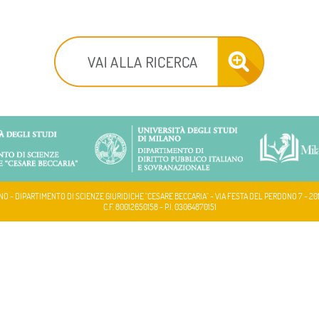
NO - DIPARTIMENTO DI SCIENZE GIURIDICHE "CESARE BECCARIA" - VIA FESTA DEL PERDONO 7 - 20
C.F. 80012650158 - P.I. 03064870151