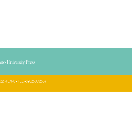
122 MILANO - TEL. +390250312534