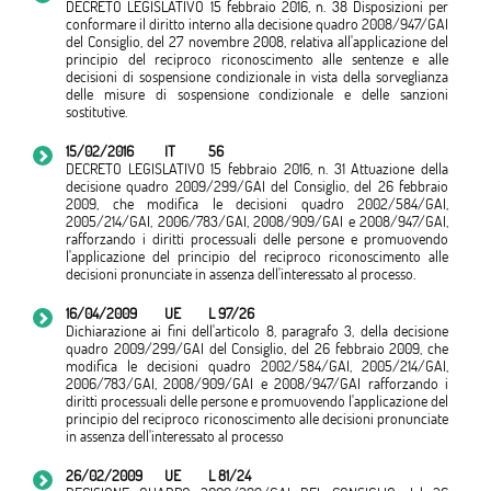
DECRETO LEGISLATIVO 15 febbraio 2016, n. 38 Disposizioni per
conformare il diritto interno alla decisione quadro 2008/947/GAI
del Consiglio, del 27 novembre 2008, relativa all'applicazione del
principio del reciproco riconoscimento alle sentenze e alle
decisioni di sospensione condizionale in vista della sorveglianza
delle misure di sospensione condizionale e delle sanzioni
sostitutive.
15/02/2016
IT
56
DECRETO LEGISLATIVO 15 febbraio 2016, n. 31 Attuazione della
decisione quadro 2009/299/GAI del Consiglio, del 26 febbraio
2009, che modifica le decisioni quadro 2002/584/GAI,
2005/214/GAI, 2006/783/GAI, 2008/909/GAI e 2008/947/GAI,
rafforzando i diritti processuali delle persone e promuovendo
l'applicazione del principio del reciproco riconoscimento alle
decisioni pronunciate in assenza dell'interessato al processo.
16/04/2009
UE
L 97/26
Dichiarazione ai fini dell'articolo 8, paragrafo 3, della decisione
quadro 2009/299/GAI del Consiglio, del 26 febbraio 2009, che
modifica le decisioni quadro 2002/584/GAI, 2005/214/GAI,
2006/783/GAI, 2008/909/GAI e 2008/947/GAI rafforzando i
diritti processuali delle persone e promuovendo l'applicazione del
principio del reciproco riconoscimento alle decisioni pronunciate
in assenza dell'interessato al processo
26/02/2009
UE
L 81/24